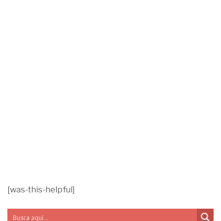
[was-this-helpful]