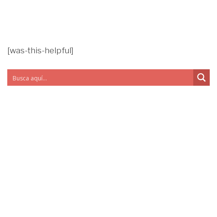
[was-this-helpful]