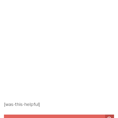
[was-this-helpful]