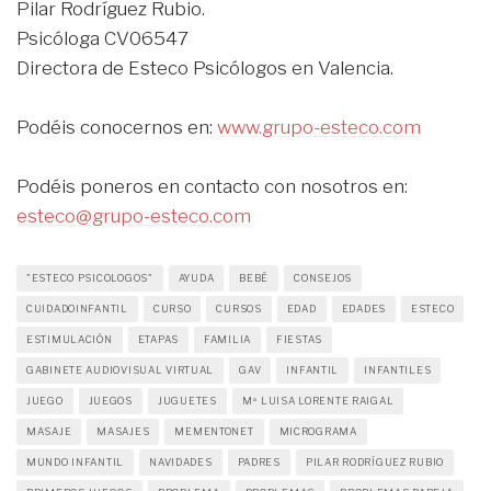
Pilar Rodríguez Rubio.
Psicóloga CV06547
Directora de Esteco Psicólogos en Valencia.
Podéis conocernos en:
www.grupo-esteco.com
Podéis poneros en contacto con nosotros en:
esteco@grupo-esteco.com
"ESTECO PSICOLOGOS"
AYUDA
BEBÉ
CONSEJOS
CUIDADOINFANTIL
CURSO
CURSOS
EDAD
EDADES
ESTECO
ESTIMULACIÓN
ETAPAS
FAMILIA
FIESTAS
GABINETE AUDIOVISUAL VIRTUAL
GAV
INFANTIL
INFANTILES
JUEGO
JUEGOS
JUGUETES
Mª LUISA LORENTE RAIGAL
MASAJE
MASAJES
MEMENTONET
MICROGRAMA
MUNDO INFANTIL
NAVIDADES
PADRES
PILAR RODRÍGUEZ RUBIO