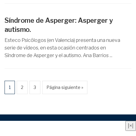
Síndrome de Asperger: Asperger y
autismo.
Esteco Psicólogos (en Valencia) presenta una nueva
serie de vídeos, en esta ocasión centrados en
Síndrome de Asperger y el autismo. Ana Barrios ...
1
2
3
Página siguiente »
Quienes somos
|
Contacto
|
Anúnciate aquí
|
Aviso
|
×
|
legal
|
Política de privacidad
|
Política de cookies