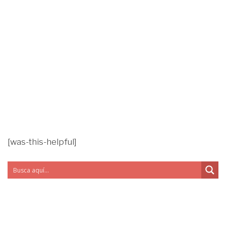
[was-this-helpful]