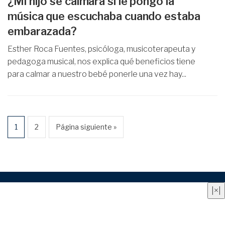
¿Mi hijo se calmará si le pongo la
música que escuchaba cuando estaba
embarazada?
Esther Roca Fuentes, psicóloga, musicoterapeuta y
pedagoga musical, nos explica qué beneficios tiene
para calmar a nuestro bebé ponerle una vez hay...
1
2
Página siguiente »
Quienes somos
|
Contacto
|
Anúnciate aquí
|
Aviso
|
×
|
legal
|
Política de privacidad
|
Política de cookies
© Cuidado Infantil. Todos los derechos reservados.