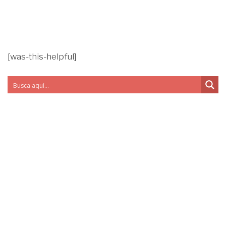
[was-this-helpful]