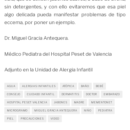
sin detergentes, y con ello evitaremos que esa piel
algo delicada pueda manifestar problemas de tipo
eccema, por poner un ejemplo.
Dr. Miguel Gracia Antequera.
Médico Pediatra del Hospital Peset de Valencia
Adjunto en la Unidad de Alergia Infantil
AGUA
ALERGIAS INFANTILES
ATÓPICA
BAÑO
BEBÉ
CONSEJO
CUIDADO INFANTIL
DERMATITIS
DOCTOR
EMBARAZO
HOSPITAL PESET VALENCIA
JABONES
MADRE
MEMENTONET
MICROGRAMO
MIGUEL GRACIA ANTEQUERA
NIÑO
PEDIATRA
PIEL
PRECAUCIONES
VIDEO