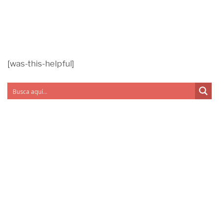
[was-this-helpful]