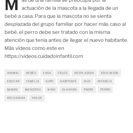
M
ás de una familia se preocupa por la
actuación de la mascota a la llegada de un
bebé a casa. Para que la mascota no se sienta
desplazada del grupo familiar por hacer más caso al
bebé, el perro debe ser tratado con la misma
atención que tenia antes de llegar el nuevo habitante.
Más vídeos como este en
https://videos.cuidadoinfantil.com
ANIMAL
BEBÉS
CASA
CELOS
DESPLAZADA
EDUCACIÓN
EDUCAR
FAMILIA
GATO
HABITANTE
HIJO
INFANCIA
MADRE
MASCOTAS
NIÑO
OLVIDADA
PADRE
PERRO
RECHAZADA
YAKUN