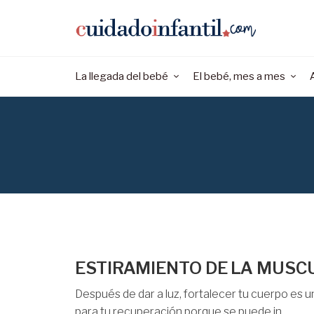
La llegada del bebé
El bebé, mes a mes
ESTIRAMIENTO DE LA MUSC
Después de dar a luz, fortalecer tu cuerpo es 
para tu recuperación porque se puede in...